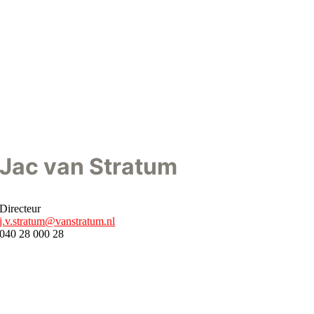
Jac van Stratum
Directeur
j.v.stratum@vanstratum.nl
040 28 000 28