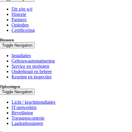
Dit zijn wij
Historie
Partners
Opleiden
Certificering
Diensten
Toggle Navigation
Installaties
Gebouwautomatisering
Service en storingen
Onderhoud en beheer
Keuring en inspecties
Oplossingen
Toggle Navigation
Licht / krachtinstallaties
IT-netwerken
Beveiliging
Toegangscontrole
Laadoplossingen