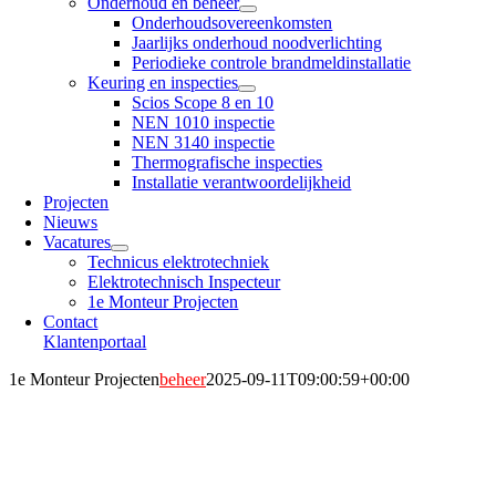
Onderhoud en beheer
Onderhoudsovereenkomsten
Jaarlijks onderhoud noodverlichting
Periodieke controle brandmeldinstallatie
Keuring en inspecties
Scios Scope 8 en 10
NEN 1010 inspectie
NEN 3140 inspectie
Thermografische inspecties
Installatie verantwoordelijkheid
Projecten
Nieuws
Vacatures
Technicus elektrotechniek
Elektrotechnisch Inspecteur
1e Monteur Projecten
Contact
Klantenportaal
1e Monteur Projecten
beheer
2025-09-11T09:00:59+00:00
e
1
Monteur Projecten